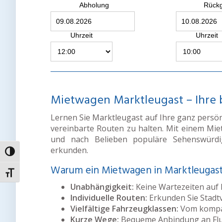
Abholung
Rück
Uhrzeit
Uhrzeit
Mietwagen Marktleugast – Ihre be
Lernen Sie Marktleugast auf Ihre ganz persön
vereinbarte Routen zu halten. Mit einem Mi
und nach Belieben populäre Sehenswürdig
erkunden.
Umschalten auf hohe Kontraste
Warum ein Mietwagen in Marktleugas
Schrift vergrößern
Unabhängigkeit:
Keine Wartezeiten auf
Individuelle Routen:
Erkunden Sie Stadt
Vielfältige Fahrzeugklassen:
Vom kompak
Kurze Wege:
Bequeme Anbindung an Flu