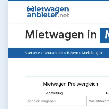
Skip
to
main
content
Mietwagen in
Startseite
»
Deutschland
»
Bayern
»
Marktleugast
Mietwagen Preisvergleich
Anmietung
R