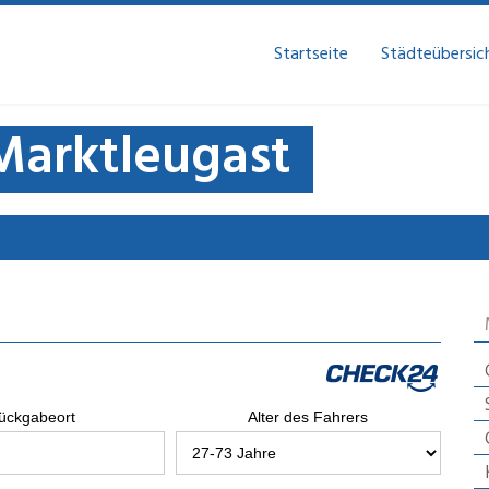
Startseite
Städteübersic
Marktleugast
ückgabeort
Alter des Fahrers