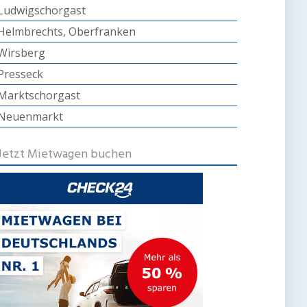
Ludwigschorgast
Helmbrechts, Oberfranken
Wirsberg
Presseck
Marktschorgast
Neuenmarkt
Jetzt Mietwagen buchen