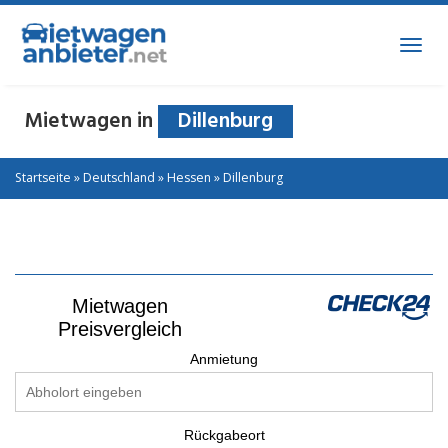
Skip
to
Toggl
main
navig
content
Mietwagen in
Dillenburg
Startseite
»
Deutschland
»
Hessen
»
Dillenburg
Mietwagen
Preisvergleich
Anmietung
Rückgabeort