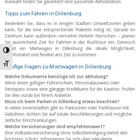
Auswahl finden Sie garantiert eine passende Abholstation.
Tipps zum Fahren in Dillenburg
Bedenken Sie, dass es in einigen Städten Umweltzonen geben
kann, für die eine entsprechende Plakette nötig ist. Gerade im
Zentrum kann außerdem vermehrt Verkehr herrschen – planen
Sie ausreichend Zeit für Fahrten in der Rushhour ein. Dennoch
bietet ein Mietwagen in Dillenburg die ideale Möglichkeit,
Umschalten auf hohe Kontraste
komfortabel und flexibel ans Ziel zu kommen.
Schrift vergrößern
Häufige Fragen zu Mietwagen in Dillenburg
Welche Dokumente benötige ich zur Abholung?
Meist einen gültigen Führerschein, Personalausweis oder
Reisepass sowie eine gängige Kreditkarte für die Kaution. Prüfen
Sie dies vorab bei Ihrem Anbieter.
Muss ich beim Parken in Dillenburg etwas beachten?
In vielen Innenstädten gibt es Parkzonen oder Parkhäuser mit
Gebühren. Achten Sie auf lokale Beschilderungen und mögliche
zeitliche Einschränkungen.
Welche Versicherungen sind empfehlenswert?
Eine Vollkaskoversicherung ohne Selbstbeteiligung bietet den
höchsten Schutz. Informieren Sie sich über inkludierte