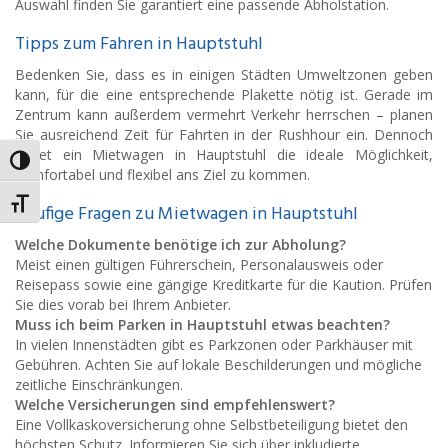
Auswahl finden Sie garantiert eine passende Abholstation.
Tipps zum Fahren in Hauptstuhl
Bedenken Sie, dass es in einigen Städten Umweltzonen geben
kann, für die eine entsprechende Plakette nötig ist. Gerade im
Zentrum kann außerdem vermehrt Verkehr herrschen – planen
Sie ausreichend Zeit für Fahrten in der Rushhour ein. Dennoch
bietet ein Mietwagen in Hauptstuhl die ideale Möglichkeit,
Umschalten auf hohe Kontraste
komfortabel und flexibel ans Ziel zu kommen.
Schrift vergrößern
Häufige Fragen zu Mietwagen in Hauptstuhl
Welche Dokumente benötige ich zur Abholung?
Meist einen gültigen Führerschein, Personalausweis oder
Reisepass sowie eine gängige Kreditkarte für die Kaution. Prüfen
Sie dies vorab bei Ihrem Anbieter.
Muss ich beim Parken in Hauptstuhl etwas beachten?
In vielen Innenstädten gibt es Parkzonen oder Parkhäuser mit
Gebühren. Achten Sie auf lokale Beschilderungen und mögliche
zeitliche Einschränkungen.
Welche Versicherungen sind empfehlenswert?
Eine Vollkaskoversicherung ohne Selbstbeteiligung bietet den
höchsten Schutz. Informieren Sie sich über inkludierte