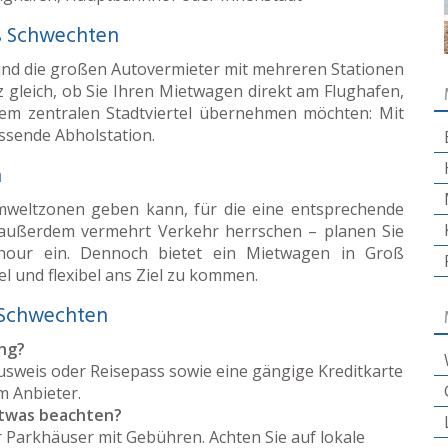
oß Schwechten
sind die großen Autovermieter mit mehreren Stationen
 gleich, ob Sie Ihren Mietwagen direkt am Flughafen,
em zentralen Stadtviertel übernehmen möchten: Mit
assende Abholstation.
n
Umweltzonen geben kann, für die eine entsprechende
n außerdem vermehrt Verkehr herrschen – planen Sie
hhour ein. Dennoch bietet ein Mietwagen in Groß
l und flexibel ans Ziel zu kommen.
 Schwechten
ng?
usweis oder Reisepass sowie eine gängige Kreditkarte
em Anbieter.
etwas beachten?
r Parkhäuser mit Gebühren. Achten Sie auf lokale