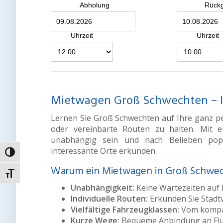
Abholung
Rück
Uhrzeit
Uhrzeit
Mietwagen Groß Schwechten – Ihr
Lernen Sie Groß Schwechten auf Ihre ganz pe
oder vereinbarte Routen zu halten. Mit
unabhängig sein und nach Belieben popu
interessante Orte erkunden.
Umschalten auf hohe Kontraste
Warum ein Mietwagen in Groß Schwe
Schrift vergrößern
Unabhängigkeit:
Keine Wartezeiten auf
Individuelle Routen:
Erkunden Sie Stadt
Vielfältige Fahrzeugklassen:
Vom kompak
Kurze Wege:
Bequeme Anbindung an Flu