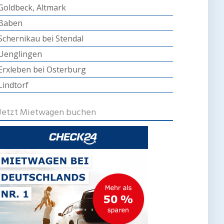
Goldbeck, Altmark
Baben
Schernikau bei Stendal
Uenglingen
Erxleben bei Osterburg
Lindtorf
Jetzt Mietwagen buchen