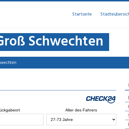
Startseite
Städteübersic
Groß Schwechten
hwechten
ückgabeort
Alter des Fahrers