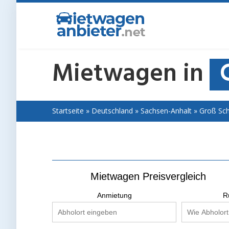
Skip
to
main
content
Mietwagen in
Startseite
»
Deutschland
»
Sachsen-Anhalt
»
Groß Sc
Mietwagen Preisvergleich
Anmietung
R